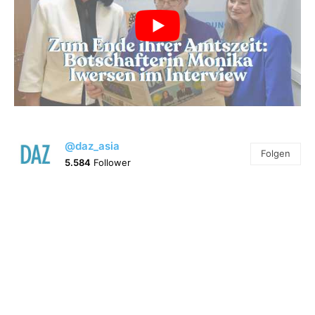
@daz_asia
Folgen
5.584
Follower