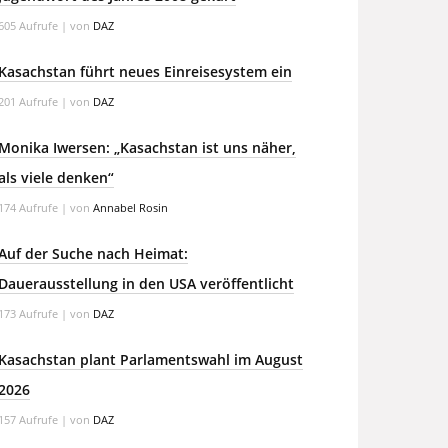
605 Aufrufe
|
von
DAZ
Kasachstan führt neues Einreisesystem ein
201 Aufrufe
|
von
DAZ
Monika Iwersen: „Kasachstan ist uns näher,
als viele denken“
174 Aufrufe
|
von
Annabel Rosin
Auf der Suche nach Heimat:
Dauerausstellung in den USA veröffentlicht
173 Aufrufe
|
von
DAZ
Kasachstan plant Parlamentswahl im August
2026
157 Aufrufe
|
von
DAZ