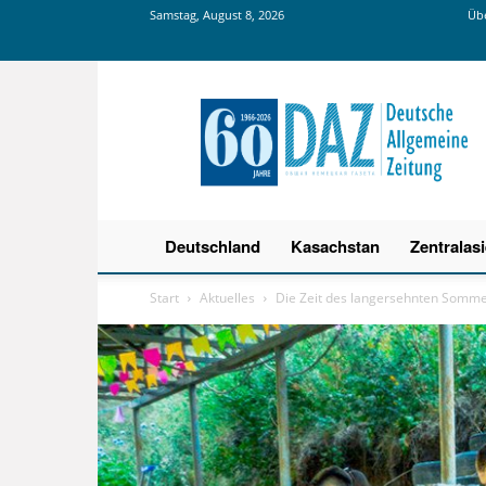
Samstag, August 8, 2026
Übe
Deutsche
Allgemeine
Zeitung
Deutschland
Kasachstan
Zentralas
Start
Aktuelles
Die Zeit des langersehnten Somme