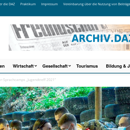
r die DAZ
Praktikum
Impressum
Vereinbarung über die Nutzung von Beiträg
ien
Wirtschaft
Gesellschaft
Tourismus
Bildung & 
r-Sprachcamps „Jugendtreff 2021“