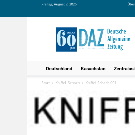
Freitag, August 7, 2026
Über
Deutsche
Allgemeine
Zeitung
Deutschland
Kasachstan
Zentralas
Start
Kniffel–Schach
Kniffel-Schach 001