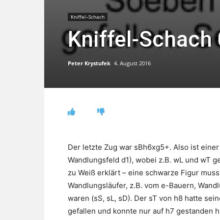
Kniffel–Schach
Kniffel-Schach
Peter Krystufek
4. August 2016
Der letzte Zug war sBh6xg5+. Also ist ein
Wandlungsfeld d1), wobei z.B. wL und wT ge
zu Weiß erklärt – eine schwarze Figur musst
Wandlungsläufer, z.B. vom e-Bauern, Wand
waren (sS, sL, sD). Der sT von h8 hatte sei
gefallen und konnte nur auf h7 gestanden 