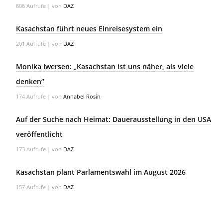
606 Aufrufe
|
von
DAZ
Kasachstan führt neues Einreisesystem ein
201 Aufrufe
|
von
DAZ
Monika Iwersen: „Kasachstan ist uns näher, als viele
denken“
174 Aufrufe
|
von
Annabel Rosin
Auf der Suche nach Heimat: Dauerausstellung in den USA
veröffentlicht
173 Aufrufe
|
von
DAZ
Kasachstan plant Parlamentswahl im August 2026
157 Aufrufe
|
von
DAZ