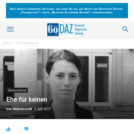
Start
Deutschland
Deutschland
Ehe für keinen
Ina Hildebrandt
6. Juli 2017